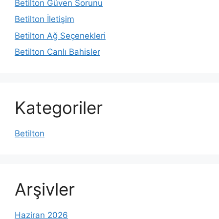
Betilton Güven Sorunu
Betilton İletişim
Betilton Ağ Seçenekleri
Betilton Canlı Bahisler
Kategoriler
Betilton
Arşivler
Haziran 2026