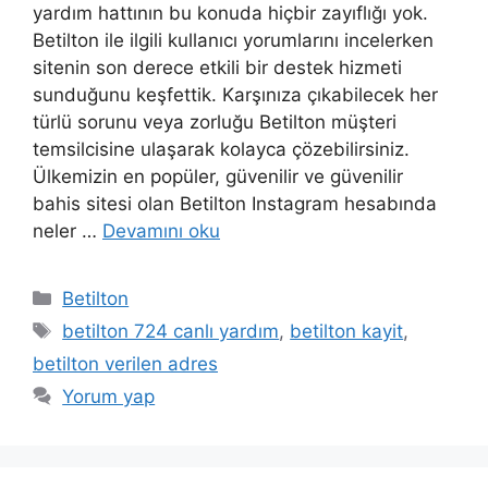
yardım hattının bu konuda hiçbir zayıflığı yok.
Betilton ile ilgili kullanıcı yorumlarını incelerken
sitenin son derece etkili bir destek hizmeti
sunduğunu keşfettik. Karşınıza çıkabilecek her
türlü sorunu veya zorluğu Betilton müşteri
temsilcisine ulaşarak kolayca çözebilirsiniz.
Ülkemizin en popüler, güvenilir ve güvenilir
bahis sitesi olan Betilton Instagram hesabında
neler …
Devamını oku
Kategoriler
Betilton
Etiketler
betilton 724 canlı yardım
,
betilton kayit
,
betilton verilen adres
Yorum yap