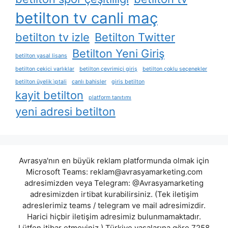
betilton tv canli maç
betilton tv izle
Betilton Twitter
Betilton Yeni Giriş
betilton yasal lisans
betilton çekici varlıklar
betilton çevrimiçi giriş
betilton çoklu seçenekler
betilton üyelik i̇ptali
canlı bahisler
giris betilton
kayit betilton
platform tanıtımı
yeni adresi betilton
Avrasya'nın en büyük reklam platformunda olmak için
Microsoft Teams:
reklam@avrasyamarketing.com
adresimizden veya Telegram: @Avrasyamarketing
adresimizden irtibat kurabilirsiniz. (Tek iletişim
adreslerimiz teams / telegram ve mail adresimizdir.
Harici hiçbir iletişim adresimiz bulunmamaktadır.
Lütfen itibar etmeyiniz.) Türkiye yasalarına göre 7258