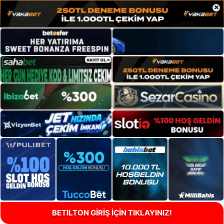
×
BETILTON GİRİŞ İÇİN TIKLAYINIZ!