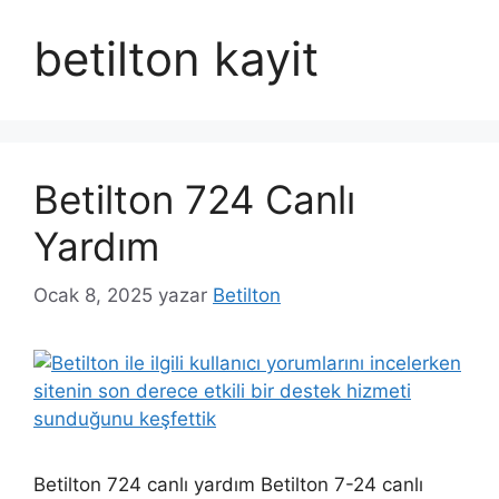
betilton kayit
Betilton 724 Canlı
Yardım
Ocak 8, 2025
yazar
Betilton
Betilton 724 canlı yardım Betilton 7-24 canlı