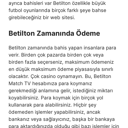
ayrıca bahisleri var Betilton özellikle büyük
futbol oyunlarında birçok farklı şeye bahse
girebileceğiniz bir web sitesi.
Betilton Zamanında Ödeme
Betilton zamanında bahis yapan insanlara para
verir. Birden çok pazarda birden çok veya
birden fazla seçerseniz, maksimum ödemeniz
en düşük maksimum ödeme piyasasıyla sınırlı
olacaktır. Çok casino oynamayın. Bu, Betilton
Match TV hesabınıza para koymanız
gerekmediği anlamına gelir, istediğiniz miktarı
koyabilirsiniz. Para koymak için birçok yol
kullanarak para alabilirsiniz. Hiçbir şey
ödemeden işlemler yapabilirsiniz, ancak
bankanız veya sağlayıcınız, başka bir bankaya
para aktardığınızda olduğu gibi bazı işlemler için