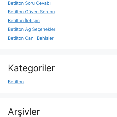
Betilton Soru Cevabı
Betilton Güven Sorunu
Betilton İletişim
Betilton Ağ Seçenekleri
Betilton Canlı Bahisler
Kategoriler
Betilton
Arşivler