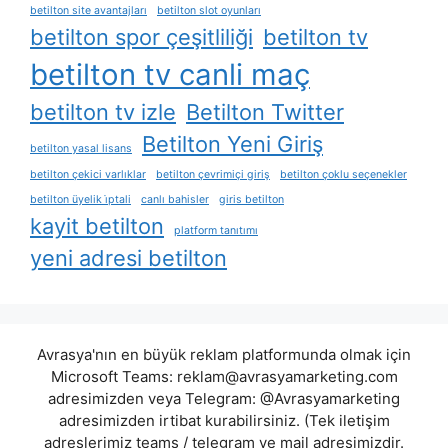
betilton site avantajları
betilton slot oyunları
betilton spor çeşitliliği
betilton tv
betilton tv canli maç
betilton tv izle
Betilton Twitter
Betilton Yeni Giriş
betilton yasal lisans
betilton çekici varlıklar
betilton çevrimiçi giriş
betilton çoklu seçenekler
betilton üyelik i̇ptali
canlı bahisler
giris betilton
kayit betilton
platform tanıtımı
yeni adresi betilton
Avrasya'nın en büyük reklam platformunda olmak için
Microsoft Teams:
reklam@avrasyamarketing.com
adresimizden veya Telegram: @Avrasyamarketing
adresimizden irtibat kurabilirsiniz. (Tek iletişim
adreslerimiz teams / telegram ve mail adresimizdir.