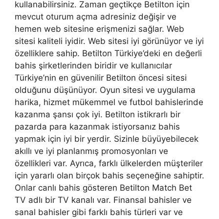
kullanabilirsiniz. Zaman geçtikçe Betilton için
mevcut oturum açma adresiniz değişir ve
hemen web sitesine erişmenizi sağlar. Web
sitesi kaliteli iyidir. Web sitesi iyi görünüyor ve iyi
özelliklere sahip. Betilton Türkiye’deki en değerli
bahis şirketlerinden biridir ve kullanıcılar
Türkiye’nin en güvenilir Betilton öncesi sitesi
olduğunu düşünüyor. Oyun sitesi ve uygulama
harika, hizmet mükemmel ve futbol bahislerinde
kazanma şansı çok iyi. Betilton istikrarlı bir
pazarda para kazanmak istiyorsanız bahis
yapmak için iyi bir yerdir. Sizinle büyüyebilecek
akıllı ve iyi planlanmış promosyonları ve
özellikleri var. Ayrıca, farklı ülkelerden müşteriler
için yararlı olan birçok bahis seçeneğine sahiptir.
Onlar canlı bahis gösteren Betilton Match Bet
TV adlı bir TV kanalı var. Finansal bahisler ve
sanal bahisler gibi farklı bahis türleri var ve