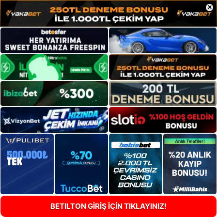
×
BETILTON GİRİŞ İÇİN TIKLAYINIZ!