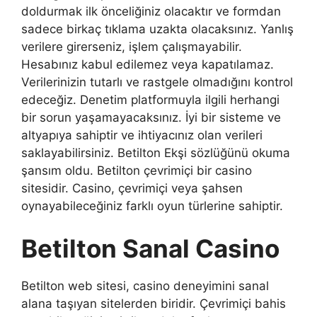
doldurmak ilk önceliğiniz olacaktır ve formdan
sadece birkaç tıklama uzakta olacaksınız. Yanlış
verilere girerseniz, işlem çalışmayabilir.
Hesabınız kabul edilemez veya kapatılamaz.
Verilerinizin tutarlı ve rastgele olmadığını kontrol
edeceğiz. Denetim platformuyla ilgili herhangi
bir sorun yaşamayacaksınız. İyi bir sisteme ve
altyapıya sahiptir ve ihtiyacınız olan verileri
saklayabilirsiniz. Betilton Ekşi sözlüğünü okuma
şansım oldu. Betilton çevrimiçi bir casino
sitesidir. Casino, çevrimiçi veya şahsen
oynayabileceğiniz farklı oyun türlerine sahiptir.
Betilton Sanal Casino
Betilton web sitesi, casino deneyimini sanal
alana taşıyan sitelerden biridir. Çevrimiçi bahis