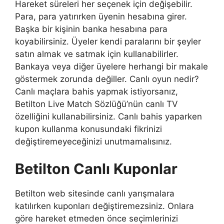
Hareket süreleri her seçenek için değişebilir.
Para, para yatırırken üyenin hesabına girer.
Başka bir kişinin banka hesabına para
koyabilirsiniz. Üyeler kendi paralarını bir şeyler
satın almak ve satmak için kullanabilirler.
Bankaya veya diğer üyelere herhangi bir makale
göstermek zorunda değiller. Canlı oyun nedir?
Canlı maçlara bahis yapmak istiyorsanız,
Betilton Live Match Sözlüğü’nün canlı TV
özelliğini kullanabilirsiniz. Canlı bahis yaparken
kupon kullanma konusundaki fikrinizi
değiştiremeyeceğinizi unutmamalısınız.
Betilton Canlı Kuponlar
Betilton web sitesinde canlı yarışmalara
katılırken kuponları değiştiremezsiniz. Onlara
göre hareket etmeden önce seçimlerinizi