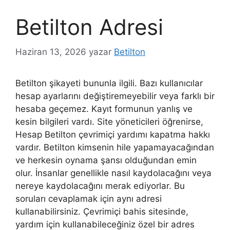
Betilton Adresi
Haziran 13, 2026
yazar
Betilton
Betilton şikayeti bununla ilgili. Bazı kullanıcılar
hesap ayarlarını değiştiremeyebilir veya farklı bir
hesaba geçemez. Kayıt formunun yanlış ve
kesin bilgileri vardı. Site yöneticileri öğrenirse,
Hesap Betilton çevrimiçi yardımı kapatma hakkı
vardır. Betilton kimsenin hile yapamayacağından
ve herkesin oynama şansı olduğundan emin
olur. İnsanlar genellikle nasıl kaydolacağını veya
nereye kaydolacağını merak ediyorlar. Bu
soruları cevaplamak için aynı adresi
kullanabilirsiniz. Çevrimiçi bahis sitesinde,
yardım için kullanabileceğiniz özel bir adres