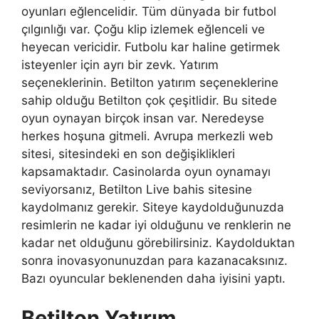
oyunları eğlencelidir. Tüm dünyada bir futbol
çılgınlığı var. Çoğu klip izlemek eğlenceli ve
heyecan vericidir. Futbolu kar haline getirmek
isteyenler için ayrı bir zevk. Yatırım
seçeneklerinin. Betilton yatırım seçeneklerine
sahip olduğu Betilton çok çeşitlidir. Bu sitede
oyun oynayan birçok insan var. Neredeyse
herkes hoşuna gitmeli. Avrupa merkezli web
sitesi, sitesindeki en son değişiklikleri
kapsamaktadır. Casinolarda oyun oynamayı
seviyorsanız, Betilton Live bahis sitesine
kaydolmanız gerekir. Siteye kaydolduğunuzda
resimlerin ne kadar iyi olduğunu ve renklerin ne
kadar net olduğunu görebilirsiniz. Kaydolduktan
sonra inovasyonunuzdan para kazanacaksınız.
Bazı oyuncular beklenenden daha iyisini yaptı.
Betilton Yatırım