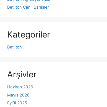
Betilton Canlı Bahisler
Kategoriler
Betilton
Arşivler
Haziran 2026
Mayıs 2026
Eylül 2025